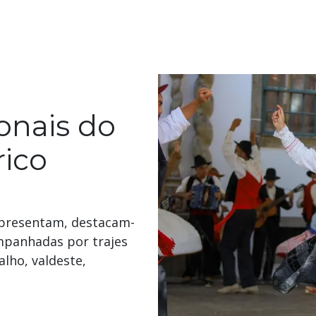
onais do
rico
 apresentam, destacam-
ompanhadas por trajes
lho, valdeste,