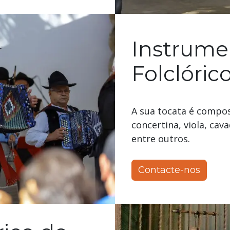
Instrume
Folclóric
A sua tocata é compo
concertina, viola, ca
entre outros.
Contacte-nos