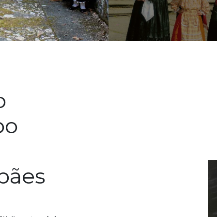
o
po
bães