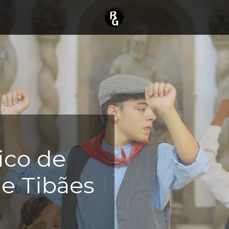
ico de
de Tibães