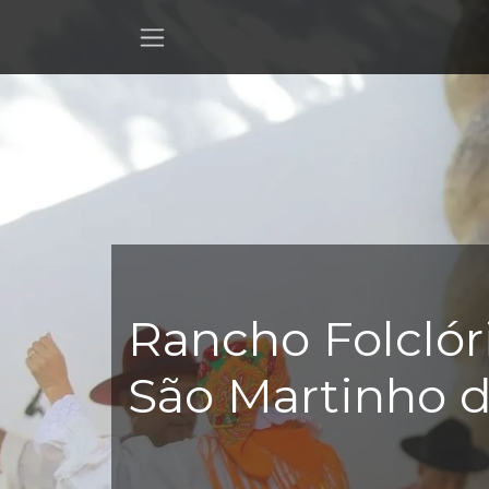
Pular para o conteúdo
Rancho Folclór
São Martinho 