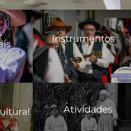
s
Instrumentos
ais
Atividades
ultural