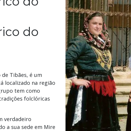
rico do
rico do
o de Tibães, é um
á localizado na região
 grupo tem como
radições folclóricas
m verdadeiro
ndo a sua sede em Mire