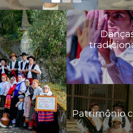
Dança
tradicion
Patrimônio c