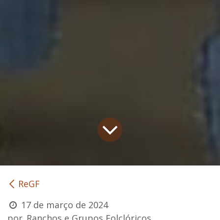
ReGF
17 de março de 2024
por
Ranchos e Grupos Folclóricos